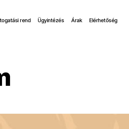
togatási rend
Ügyintézés
Árak
Elérhetőség
m