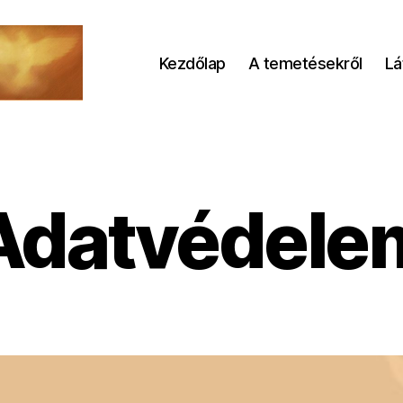
Kezdőlap
A temetésekről
Lá
Adatvédele